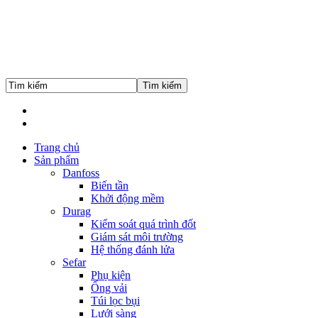
Trang chủ
Sản phẩm
Danfoss
Biến tần
Khởi động mềm
Durag
Kiểm soát quá trình đốt
Giám sát môi trường
Hệ thống đánh lửa
Sefar
Phụ kiện
Ống vải
Túi lọc bụi
Lưới sàng