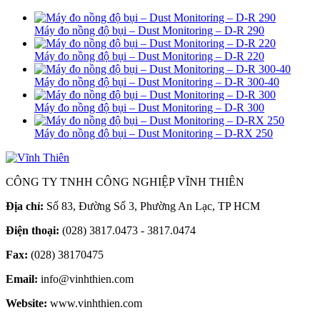
Máy đo nồng độ bụi – Dust Monitoring – D-R 290
Máy đo nồng độ bụi – Dust Monitoring – D-R 220
Máy đo nồng độ bụi – Dust Monitoring – D-R 300-40
Máy đo nồng độ bụi – Dust Monitoring – D-R 300
Máy đo nồng độ bụi – Dust Monitoring – D-RX 250
CÔNG TY TNHH CÔNG NGHIỆP VĨNH THIÊN
Địa chỉ:
Số 83, Đường Số 3, Phường An Lạc, TP HCM
Điện thoại:
(028) 3817.0473 - 3817.0474
Fax:
(028) 38170475
Email:
info@vinhthien.com
Website:
www.vinhthien.com