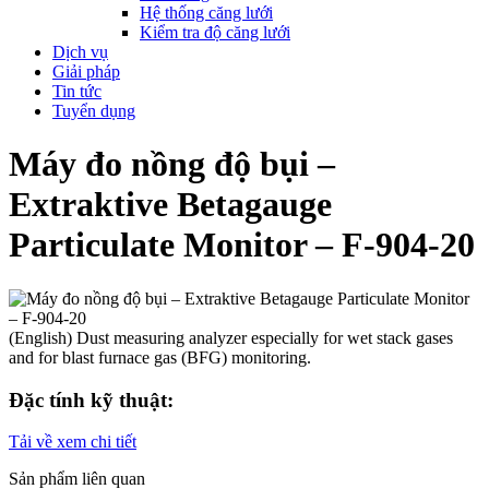
Hệ thống căng lưới
Kiểm tra độ căng lưới
Dịch vụ
Giải pháp
Tin tức
Tuyển dụng
Máy đo nồng độ bụi –
Extraktive Betagauge
Particulate Monitor – F-904-20
(English) Dust measuring analyzer especially for wet stack gases
and for blast furnace gas (BFG) monitoring.
Đặc tính kỹ thuật:
Tải về xem chi tiết
Sản phẩm liên quan