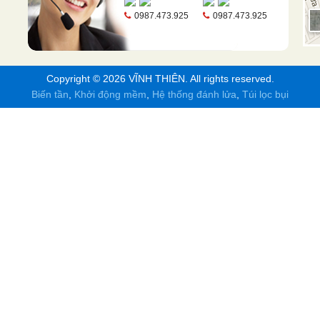
0987.473.925
0987.473.925
Copyright © 2026
VĨNH THIÊN
. All rights reserved.
Biến tần
,
Khởi động mềm
,
Hệ thống đánh lửa
,
Túi lọc bụi