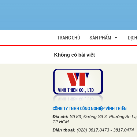
TRANG CHỦ
SẢN PHẨM
DỊCH
Không có bài viết
CÔNG TY TNHH CÔNG NGHIỆP VĨNH THIÊN
Địa chỉ:
Số 83, Đường Số 3, Phường An Lạ
TP HCM
Điện thoại:
(028) 3817.0473 - 3817.0474