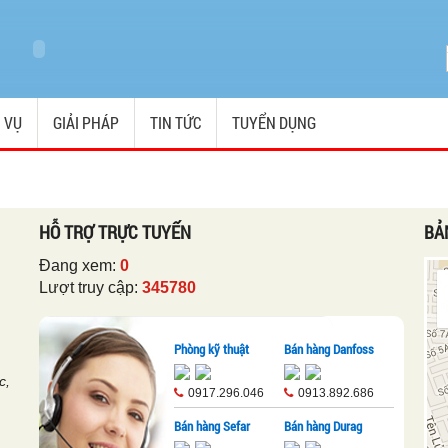
 VỤ
GIẢI PHÁP
TIN TỨC
TUYỂN DỤNG
HỖ TRỢ TRỰC TUYẾN
BẢ
Đang xem:
0
Lượt truy cập:
345780
Phòng kỹ thuật
Bán hàng Danfoss
c,
0917.296.046
0913.892.686
Bán hàng Sefar
Bán hàng Durag