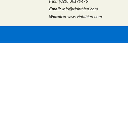
Fax:
(028) 38170475
Email:
info@vinhthien.com
Website:
www.vinhthien.com