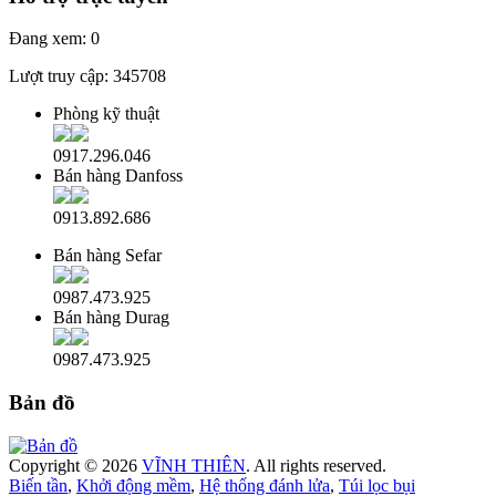
Đang xem:
0
Lượt truy cập:
345708
Phòng kỹ thuật
0917.296.046
Bán hàng Danfoss
0913.892.686
Bán hàng Sefar
0987.473.925
Bán hàng Durag
0987.473.925
Bản đồ
Copyright © 2026
VĨNH THIÊN
. All rights reserved.
Biến tần
,
Khởi động mềm
,
Hệ thống đánh lửa
,
Túi lọc bụi