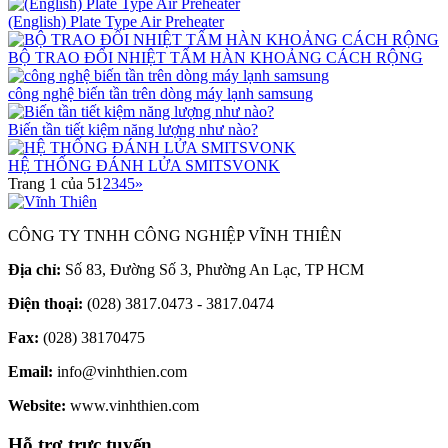
(English) Plate Type Air Preheater
BỘ TRAO ĐỔI NHIỆT TẤM HÀN KHOẢNG CÁCH RỘNG
công nghệ biến tần trên dòng máy lạnh samsung
Biến tần tiết kiệm năng lượng như nào?
HỆ THỐNG ĐÁNH LỬA SMITSVONK
Trang 1 của 5
1
2
3
4
5
»
CÔNG TY TNHH CÔNG NGHIỆP VĨNH THIÊN
Địa chỉ:
Số 83, Đường Số 3, Phường An Lạc, TP HCM
Điện thoại:
(028) 3817.0473 - 3817.0474
Fax:
(028) 38170475
Email:
info@vinhthien.com
Website:
www.vinhthien.com
Hỗ trợ trực tuyến