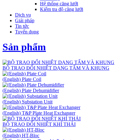
Hệ thống căng lưới
Kiểm tra độ căng lưới
Dịch vụ
Giải pháp
Tin tức
Tuyển dụng
Sản phẩm
BỘ TRAO ĐỔI NHIỆT DẠNG TẤM VÀ KHUNG
(English) Plate Coil
(English) Plate Dehumidifier
(English) Substation Unit
(English) T&P Plate Heat Exchanger
BỘ TRAO ĐỔI NHIỆT KHÍ THẢI
(English) HT-Bloc