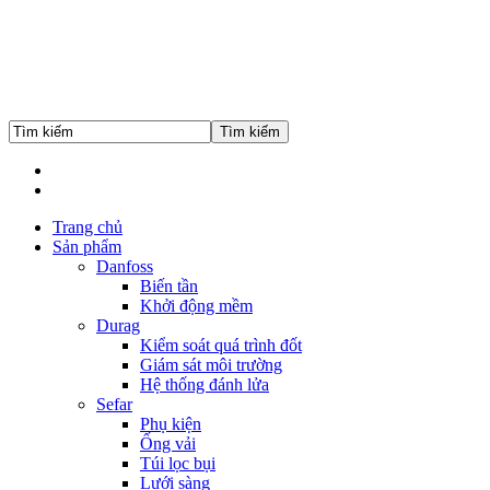
Trang chủ
Sản phẩm
Danfoss
Biến tần
Khởi động mềm
Durag
Kiểm soát quá trình đốt
Giám sát môi trường
Hệ thống đánh lửa
Sefar
Phụ kiện
Ống vải
Túi lọc bụi
Lưới sàng