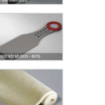
 BẮN ĐINH (6051)
 XÚC BỘT MÌ (5035 – 8079)