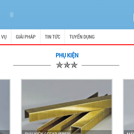
 VỤ
GIẢI PHÁP
TIN TỨC
TUYỂN DỤNG
PHỤ KIỆN