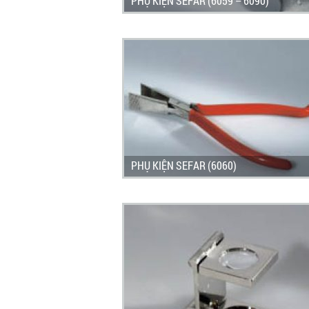
PHỤ KIỆN SEFAR (6059 – 6090)
PHỤ KIỆN SEFAR (6060)