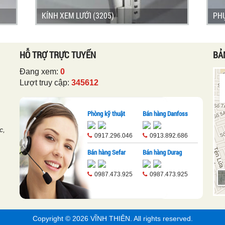
KÍNH XEM LƯỚI (3205)
PHỤ
HỖ TRỢ TRỰC TUYẾN
BẢ
Đang xem:
0
Lượt truy cập:
345612
Phòng kỹ thuật
Bán hàng Danfoss
c,
0917.296.046
0913.892.686
Bán hàng Sefar
Bán hàng Durag
0987.473.925
0987.473.925
Copyright © 2026
VĨNH THIÊN
. All rights reserved.