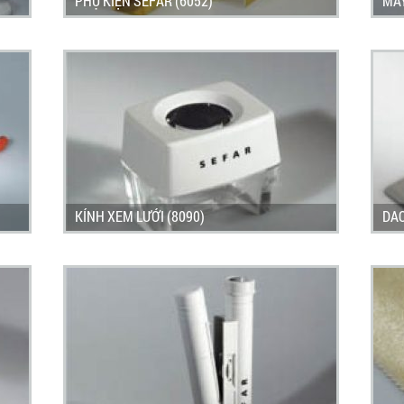
PHỤ KIỆN SEFAR (6052)
MÁY
KÍNH XEM LƯỚI (8090)
DAO