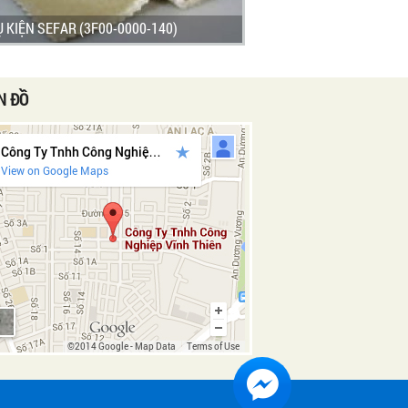
 KIỆN SEFAR (3F00-0000-140)
N ĐỒ