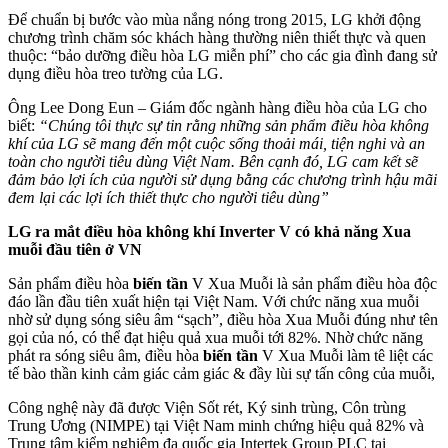
Để chuẩn bị bước vào mùa nắng nóng trong 2015, LG khởi động
chương trình chăm sóc khách hàng thường niên thiết thực và quen
thuộc: “bảo dưỡng điều hòa LG miễn phí” cho các gia đình đang sử
dụng điều hòa treo tường của LG.
Ông Lee Dong Eun – Giám đốc ngành hàng điều hòa của LG cho
biết:
“Chúng tôi thực sự tin rằng những sản phẩm điều hòa không
khí của LG sẽ mang đến một cuộc sống thoải mái, tiện nghi và an
toàn cho người tiêu dùng Việt Nam. Bên cạnh đó, LG cam kết sẽ
đảm bảo lợi ích của người sử dụng bằng các chương trình hậu mãi
đem lại các lợi ích thiết thực cho người tiêu dùng”
LG ra mắt điều hòa không khí Inverter V có khả năng Xua
muỗi đầu tiên ở VN
Sản phẩm điều hòa
biến tần
V Xua Muỗi là sản phẩm điều hòa độc
đáo lần đầu tiên xuất hiện tại Việt Nam. Với chức năng xua muỗi
nhờ sử dụng sóng siêu âm “sạch”, điều hòa Xua Muỗi đúng như tên
gọi của nó, có thể đạt hiệu quả xua muỗi tới 82%. Nhờ chức năng
phát ra sóng siêu âm, điều hòa
biến tần
V Xua Muỗi làm tê liệt các
tế bào thần kinh cảm giác cảm giác & đầy lùi sự tấn công của muỗi,
Công nghệ này đã được Viện Sốt rét, Ký sinh trùng, Côn trùng
Trung Ương (NIMPE) tại Việt Nam minh chứng hiệu quả 82% và
Trung tâm kiểm nghiệm đa quốc gia Intertek Group PLC tại