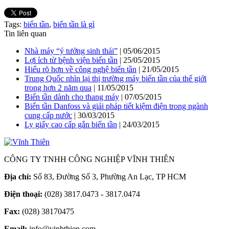
Tags:
biến tần
,
biến tần là gì
Tin liên quan
Nhà máy “ý tưởng sinh thái”
| 05/06/2015
Lợi ích từ bệnh viện biến tần
| 25/05/2015
Hiểu rõ hơn về công nghệ biến tần
| 21/05/2015
Trung Quốc nhìn lại thị trường máy biến tần của thế giới
trong hơn 2 năm qua
| 11/05/2015
Biến tần dành cho thang máy
| 07/05/2015
Biến tần Danfoss và giải pháp tiết kiệm điện trong ngành
cung cấp nước
| 30/03/2015
Ly giấy cao cấp gắn biến tần
| 24/03/2015
CÔNG TY TNHH CÔNG NGHIỆP VĨNH THIÊN
Địa chỉ:
Số 83, Đường Số 3, Phường An Lạc, TP HCM
Điện thoại:
(028) 3817.0473 - 3817.0474
Fax:
(028) 38170475
Email:
info@vinhthien.com