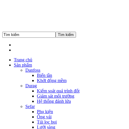
Trang chủ
Sản phẩm
Danfoss
Biến tần
Khởi động mềm
Durag
Kiểm soát quá trình đốt
Giám sát môi trường
Hệ thống đánh lửa
Sefar
Phụ kiện
Ống vải
Túi lọc bụi
Lưới sàng