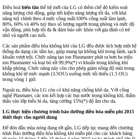
Điều hoà
biến tần
thế hệ mới của LG có thêm chế độ kiểm soát
năng lượng chủ động, giúp tiết kiệm năng lượng tối đa, với khả
năng tuỳ chỉnh theo 4 mức công suất:100% công suất làm lạnh,
80%, 60% và 40% tuỳ theo số lượng người trong phòng và mức độ
vận động, phù hợp tối đa & đảm bảo sức khỏe với gia đình có trẻ
nhỏ và người cao tuổi.
Các sản phẩm điều hòa không khí của LG đều được tích hợp một hệ
thống đa dạng các tấm lọc, giúp mang lại không khí trong lành, sạch
khuẩn vượt trội. Chức năng tạo ion Plasmaster phát ra hơn ba triệu
ion Plasmaster và loại bỏ tới 99,9%(*) vi khuẩn trong không khí
khắp phòng. Chức năng này còn cho phép giảm nồng độ mùi trong
không khí từ mức mạnh (3.5OU) xuống mức tối thiểu (1.5 OU)
trong vòng 1 giờ.
Ngoài ra, điều hòa LG còn có khả năng chống khô da. Với công
nghệ Plasmater, các ion kết hợp các bụi nước trong không khí, thẩm
thấu vào lớp biểu bì da, tăng cường 15%(*) độ ẩm cho da.
LG thực hiện chương trình bảo dưỡng điều hòa miễn phí 2015
thiết thực cho người dùng
Để đón đầu mùa nóng đang tới gần, LG tiếp tục mang đến chương
trình Bảo dưỡng điều hòa không khí miễn phí cho các khách hàng
từ ngày 15 tháng 3 đến 15 tháng 4 năm 2015 tại ba thành phố lớn là