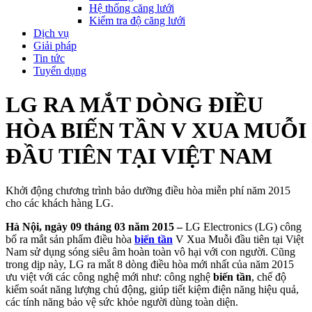
Hệ thống căng lưới
Kiểm tra độ căng lưới
Dịch vụ
Giải pháp
Tin tức
Tuyển dụng
LG RA MẮT DÒNG ĐIỀU
HÒA BIẾN TẦN V XUA MUỖI
ĐẦU TIÊN TẠI VIỆT NAM
Khởi động chương trình bảo dưỡng điều hòa miễn phí năm 2015
cho các khách hàng LG.
Hà Nội, ngày 09 tháng 03 năm 2015 –
LG Electronics (LG) công
bố ra mắt sản phẩm điều hòa
biến tần
V Xua Muỗi đầu tiên tại Việt
Nam sử dụng sóng siêu âm hoàn toàn vô hại với con người. Cũng
trong dịp này, LG ra mắt 8 dòng điều hòa mới nhất của năm 2015
ưu việt với các công nghệ mới như: công nghệ
biến tần
, chế độ
kiểm soát năng lượng chủ động, giúp tiết kiệm điện năng hiệu quả,
các tính năng bảo vệ sức khỏe người dùng toàn diện.