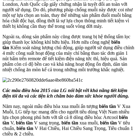
London, Anh Quốc cấp giấy chứng nhận là tuyệt đối an toàn với
người sử dụng. Do đó, phương pháp chống muỗi này được coi như
một sự lựa chọn an toàn, thay thế những sản phẩm đuổi muỗi bằng
hóa chất độc hại, đồng thời là sự lựa chọn thông minh tiết kiệm vì
thiết bị không cần thay thế trong suốt vòng đời máy.
Ngoài ra, dòng sản phẩm này cũng được trang bị hệ thống tấm lọc
giúp thanh lọc không khí hữu hiệu. Hơn nữa công nghệ
biến
tần
Kiểm soát năng lượng chủ động, giúp người sử dụng điều chỉnh
4 mức công suất hoạt động của máy chỉ bằng thao tác đơn giản 1
nút bấm trên remote để tiết kiệm điện năng tức thì, hiệu quả. Sản
phẩm còn có độ bền cao và khả năng hoạt động ổn định, dàn tản
nhiệt chống ăn mòn kể cả trong những môi trường khắc nghiệt.
Các mẫu điều hòa 2015 của LG nổi bật với khả năng tiết kiệm
điện tối đa và các tiện ích chăm bảo đảm sức khỏe người dùng.
Năm nay, ngoài mẫu điều hòa xua muỗi ấn tượng
biến tần
V Xua
Muỗi, LG tiếp tục mang đến cho người tiêu dùng Việt Nam nhiều
lựa chọn phong phú hơn với tất cả 8 dòng điều hòa: Artcool
biến
tần
V,
biến tần
V sang trọng,
biến tần
xua muỗi,
biến tần
V tiêu
chuẩn,
biến tần
V Hai Chiều, Hai Chiều Sang Trọng, Tiêu chuẩn 1
chiều & 2 chiều.