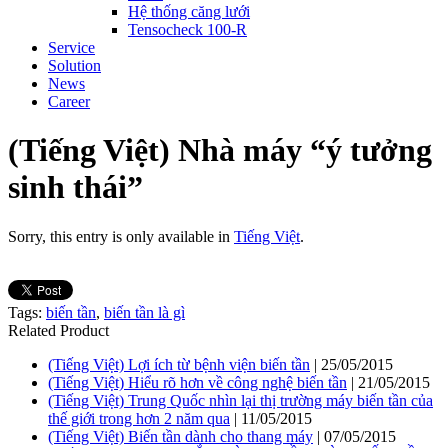
Hệ thống căng lưới
Tensocheck 100-R
Service
Solution
News
Career
(Tiếng Việt) Nhà máy “ý tưởng
sinh thái”
Sorry, this entry is only available in
Tiếng Việt
.
Tags:
biến tần
,
biến tần là gì
Related Product
(Tiếng Việt) Lợi ích từ bệnh viện biến tần
| 25/05/2015
(Tiếng Việt) Hiểu rõ hơn về công nghệ biến tần
| 21/05/2015
(Tiếng Việt) Trung Quốc nhìn lại thị trường máy biến tần của
thế giới trong hơn 2 năm qua
| 11/05/2015
(Tiếng Việt) Biến tần dành cho thang máy
| 07/05/2015