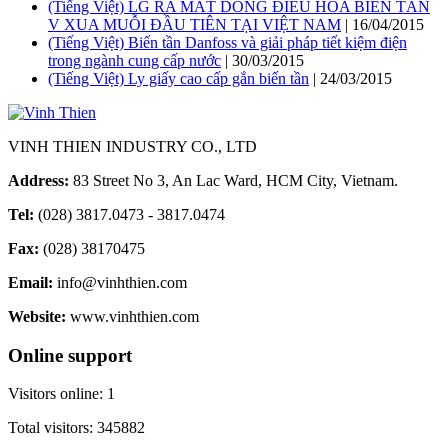
(Tiếng Việt) LG RA MẮT DÒNG ĐIỀU HÒA BIẾN TẦN
V XUA MUỖI ĐẦU TIÊN TẠI VIỆT NAM
| 16/04/2015
(Tiếng Việt) Biến tần Danfoss và giải pháp tiết kiệm điện
trong ngành cung cấp nước
| 30/03/2015
(Tiếng Việt) Ly giấy cao cấp gắn biến tần
| 24/03/2015
VINH THIEN INDUSTRY CO., LTD
Address:
83 Street No 3, An Lac Ward, HCM City, Vietnam.
Tel:
(028) 3817.0473 - 3817.0474
Fax:
(028) 38170475
Email:
info@vinhthien.com
Website:
www.vinhthien.com
Online support
Visitors online:
1
Total visitors:
345882