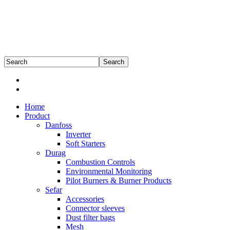
Home
Product
Danfoss
Inverter
Soft Starters
Durag
Combustion Controls
Environmental Monitoring
Pilot Burners & Burner Products
Sefar
Accessories
Connector sleeves
Dust filter bags
Mesh