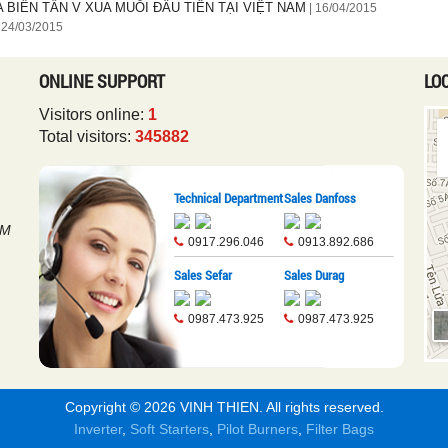
ÒA BIẾN TẦN V XUA MUỖI ĐẦU TIÊN TẠI VIỆT NAM
| 16/04/2015
 24/03/2015
ONLINE SUPPORT
LO
Visitors online:
1
Total visitors:
345882
Technical Department
Sales Danfoss
CM
0917.296.046
0913.892.686
Sales Sefar
Sales Durag
0987.473.925
0987.473.925
Copyright © 2026
VINH THIEN
. All rights reserved.
Inverter
,
Soft Starters
,
Pilot Burners
,
Filter Bags