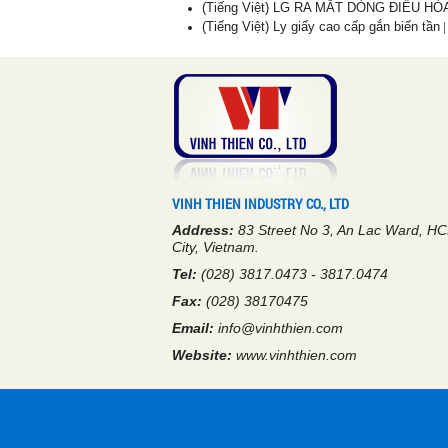
(Tiếng Việt) LG RA MẮT DÒNG ĐIỀU H
(Tiếng Việt) Ly giấy cao cấp gắn biến tần
|
VINH THIEN INDUSTRY CO., LTD
Address:
83 Street No 3, An Lac Ward, H
City, Vietnam.
Tel:
(028) 3817.0473 - 3817.0474
Fax:
(028) 38170475
Email:
info@vinhthien.com
Website:
www.vinhthien.com