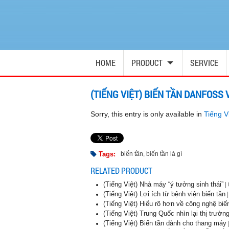
HOME
PRODUCT
SERVICE
(TIẾNG VIỆT) BIẾN TẦN DANFOSS
Sorry, this entry is only available in
Tiếng V
Tags:
biến tần
,
biến tần là gì
RELATED PRODUCT
(Tiếng Việt) Nhà máy “ý tưởng sinh thái”
|
(Tiếng Việt) Lợi ích từ bệnh viện biến tần
|
(Tiếng Việt) Hiểu rõ hơn về công nghệ biế
(Tiếng Việt) Trung Quốc nhìn lại thị trườ
(Tiếng Việt) Biến tần dành cho thang máy